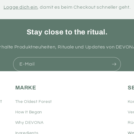
Logge dich ein
, damit es beim Checkout schneller geht.
Stay close to the ritual.
rhalte Produktneuheiten, Rituale und Updates von DEVON
E-Mail
MARKE
S
t
The Oldest Forest
Ko
How It Began
Ve
Why DEVONA
Rü
Ingredients
Wa