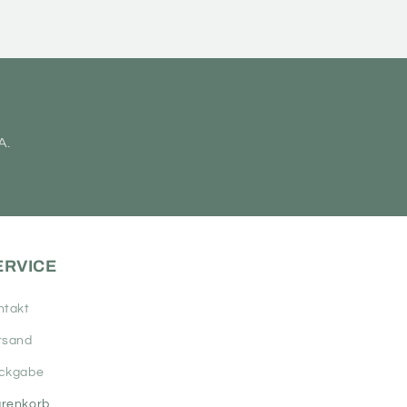
A.
ERVICE
ntakt
rsand
ckgabe
renkorb