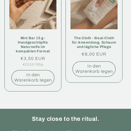
e
:
Mini Bar 15 g -
The Cloth - Sisal-Cloth
Handgeschöpfte
für Anwendung, Schaum
Naturseife im
und tägliche Pflege
kompakten Format
Normaler
€8,00 EUR
Normaler
€3,50 EUR
Preis
Grundpreis
€23,33/100g
Preis
In den
Warenkorb legen
In den
Warenkorb legen
Stay close to the ritual.