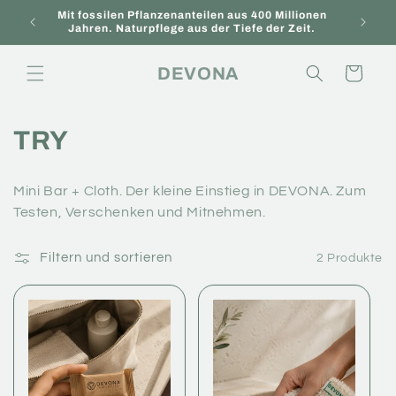
Direkt
Mit fossilen Pflanzenanteilen aus 400 Millionen
zum
Neu hi
Jahren. Naturpflege aus der Tiefe der Zeit.
Inhalt
DEVONA
Warenkorb
K
TRY
a
Mini Bar + Cloth.
Der kleine Einstieg in DEVONA.
Zum
t
Testen, Verschenken und Mitnehmen.
e
Filtern und sortieren
2 Produkte
g
o
r
i