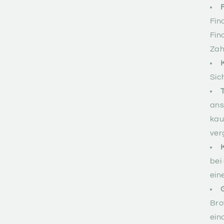
Fin
Fin
Zah
Sic
ans
kau
ver
bei
ein
Bro
ein