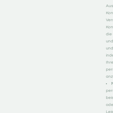
Aus
Kon
Ver
Kon
die
und
und
ind
Ihr
per
anz
per
bei
ode
Lei