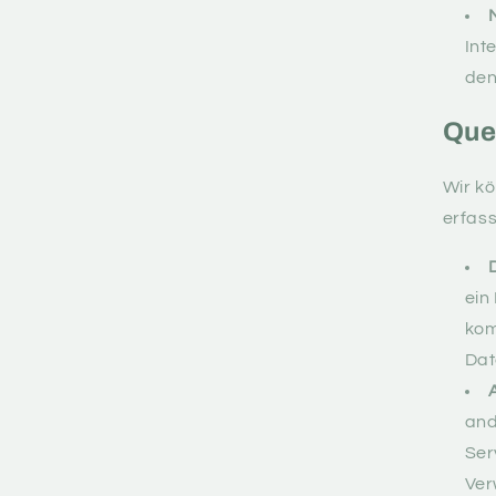
Int
den
Que
Wir k
erfass
ein
kom
Dat
and
Ser
Ver