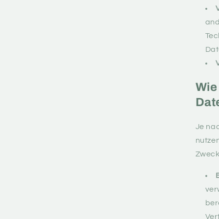
and
Tec
Dat
Wie
Dat
Je nac
nutze
Zweck
ver
ber
Ver