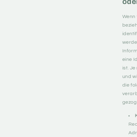
oder
Wenn 
bezieh
identi
werde
Inform
eine I
ist. J
und wi
die f
verar
gezog
Rec
Adr