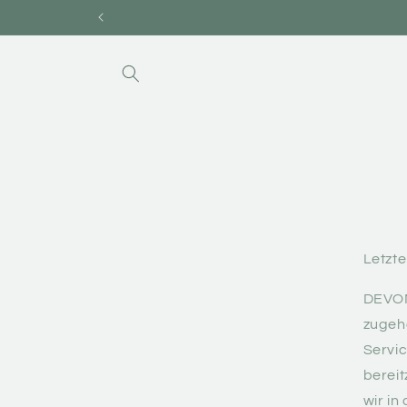
Direkt
zum
Inhalt
Letzte
DEVONA
zugehö
Servic
bereit
wir in