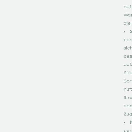
auf
War
die
per
sic
bet
auf
öff
Ser
nut
Ihr
das
Zug
per