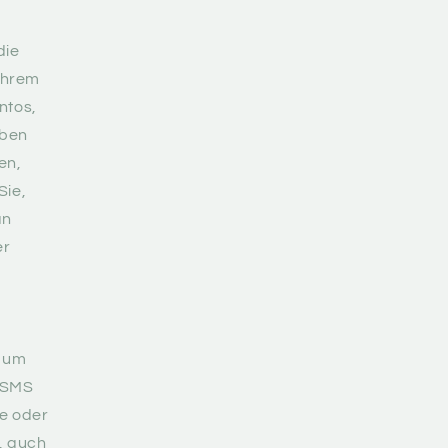
die
Ihrem
ntos,
aben
en,
Sie,
an
er
, um
, SMS
te oder
, auch