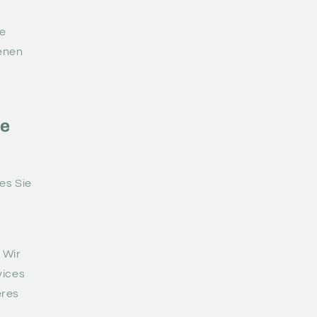
te
genen
ne
es Sie
.
Wir
vices
eres