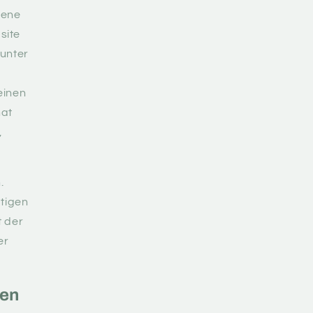
gene
site
 unter
einen
hat
,
.
ätigen
t der
er
sen