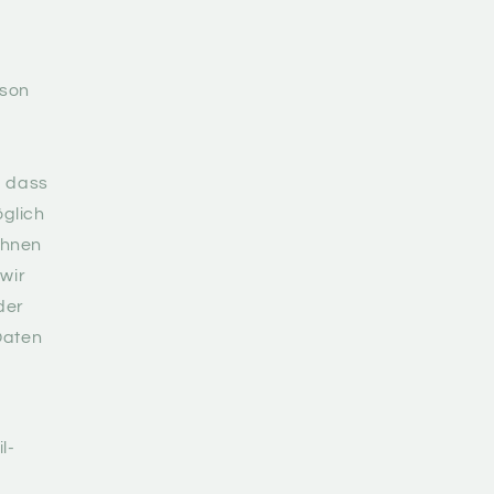
rson
, dass
öglich
ohnen
wir
der
Daten
l-