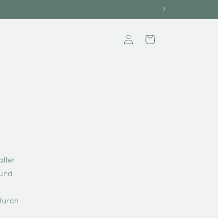
Einloggen
Warenkorb
aller
 und
odurch