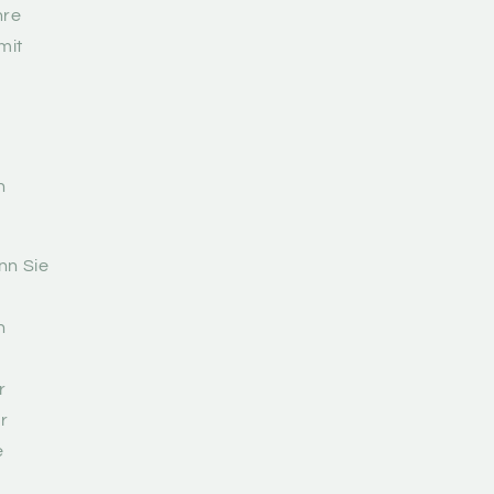
hre
mit
n
nn Sie
n
r
r
e