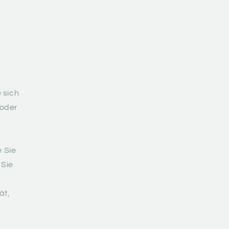
e sich
 oder
e
e Sie
 Sie
ät,