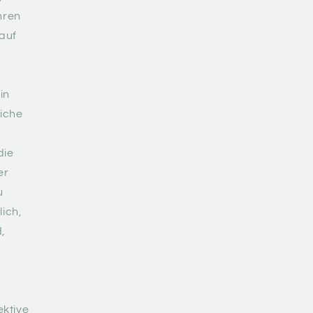
hren
auf
in
liche
die
er
u
lich,
,
ktive