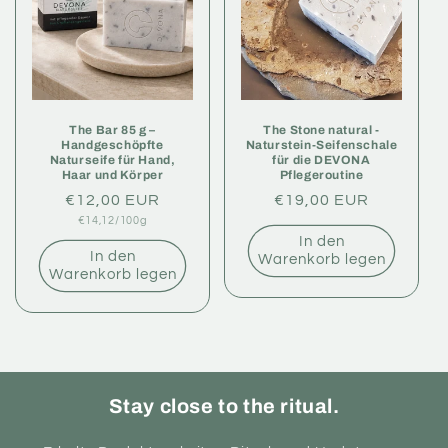
e
:
The Bar 85 g –
The Stone natural -
Handgeschöpfte
Naturstein-Seifenschale
Naturseife für Hand,
für die DEVONA
Haar und Körper
Pflegeroutine
Normaler
€12,00 EUR
Normaler
€19,00 EUR
Grundpreis
€14,12/100g
Preis
Preis
In den
In den
Warenkorb legen
Warenkorb legen
Stay close to the ritual.