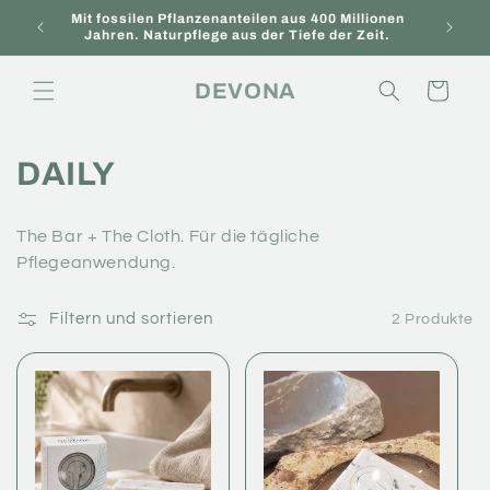
Direkt
Mit fossilen Pflanzenanteilen aus 400 Millionen
zum
Neu hi
Jahren. Naturpflege aus der Tiefe der Zeit.
Inhalt
DEVONA
Warenkorb
K
DAILY
a
The Bar + The Cloth.
Für die tägliche
t
Pflegeanwendung.
e
Filtern und sortieren
2 Produkte
g
o
r
i