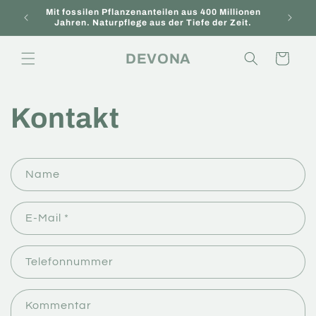
Direkt
Mit fossilen Pflanzenanteilen aus 400 Millionen
zum
Neu hi
Jahren. Naturpflege aus der Tiefe der Zeit.
Inhalt
DEVONA
Warenkorb
Kontakt
K
Name
o
n
E-Mail
*
t
a
k
Telefonnummer
t
f
Kommentar
o