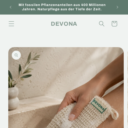
Direkt
Mit fossilen Pflanzenanteilen aus 400 Millionen
zum
Neu hi
Jahren. Naturpflege aus der Tiefe der Zeit.
Inhalt
DEVONA
Warenkorb
oduktinformationen
ringen