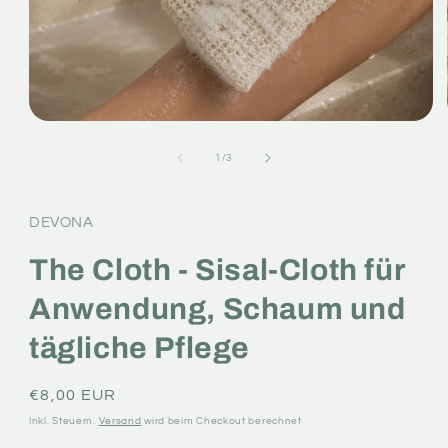
Medien
1
in
von
1
/
3
Modal
öffnen
DEVONA
The Cloth - Sisal-Cloth für
Anwendung, Schaum und
tägliche Pflege
Normaler
€8,00 EUR
Preis
Inkl. Steuern.
Versand
wird beim Checkout berechnet