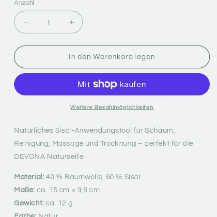
Anzahl
Anzahl
Verringere
Erhöhe
die
die
Menge
Menge
für
für
In den Warenkorb legen
The
The
Cloth
Cloth
-
-
Sisal-
Sisal-
Cloth
Cloth
Weitere Bezahlmöglichkeiten
für
für
Anwendung,
Anwendung,
Natürliches Sisal-Anwendungstool für Schaum,
Schaum
Schaum
Reinigung, Massage und Trocknung – perfekt für die
und
und
DEVONA Naturseife.
tägliche
tägliche
Pflege
Pflege
Material:
40 % Baumwolle, 60 % Sisal
Maße:
ca. 15 cm × 9,5 cm
Gewicht:
ca. 12 g
Farbe:
Natur